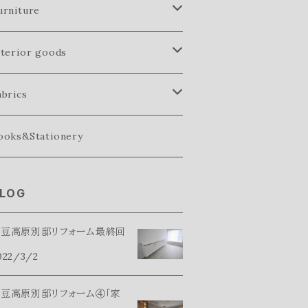
urniture
ofa
nterior goods
ench
ase
abrics
ables
lass ware
owels
ooks&Stationery
fa table
hairs
asket
ed linen
LOG
ning table
abinet
ushions
伊豆高原別邸リフォーム最終回
st table
022/3/2
ightings
豆高原別邸リフォーム④「家