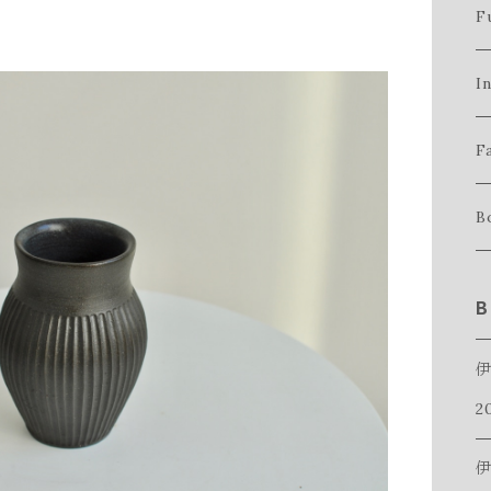
F
s
I
b
v
F
t
g
t
B
so
c
b
b
B
di
c
c
ne
2
l
伊