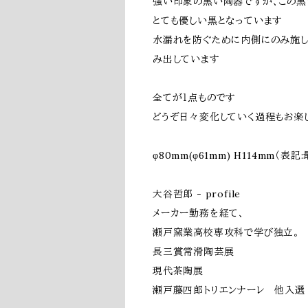
強い印象の黒い陶器ですが、この黒
とても優しい黒となっています
水漏れを防ぐために内側にのみ施し
み出しています
全てが１点ものです
どうぞ日々変化していく過程もお楽
φ80mm(φ61mm) H114mm（
大谷哲郎 - profile
メーカー勤務を経て、
瀬戸窯業高校専攻科で学び独立。
長三賞常滑陶芸展
現代茶陶展
瀬戸藤四郎トリエンナーレ 他入選