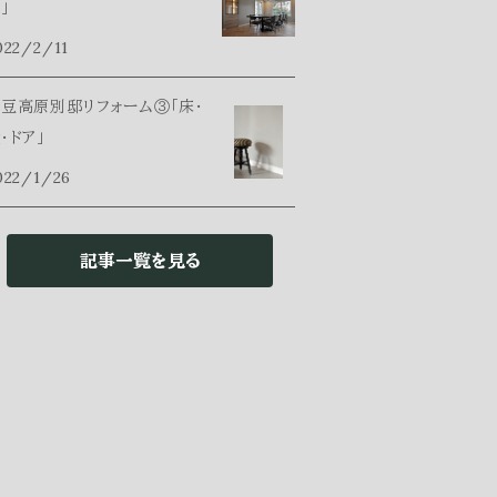
」
022/2/11
豆高原別邸リフォーム③「床・
・ドア」
022/1/26
記事一覧を見る