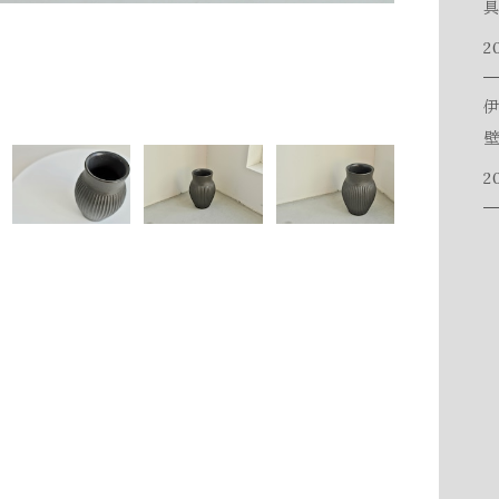
具
2
伊
壁
2