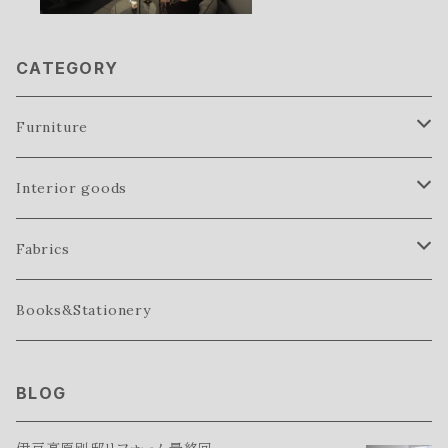
CATEGORY
Furniture
sofa
Interior goods
bench
vase
Fabrics
tables
glass ware
towels
Books&Stationery
sofa table
chairs
basket
bed linen
BLOG
dining table
cabinet
cushions