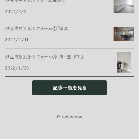
伊豆高原別邸リフォーム最終回
nest table
2022/3/2
lightings
伊豆高原別邸リフォーム④「家具」
2022/2/11
伊豆高原別邸リフォーム③「床・壁・ドア」
2022/1/26
記事一覧を見る
© andbureau